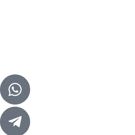
Опросные листы
Контакты
Контакты
+7 (960) 965-8-777
отдел продаж
E-mail:
kotlotek@yandex.ru
Алтайский край, г. Бийск
ул. Трофимова, д. 7/1, оф. 212