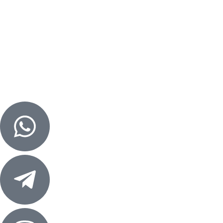
Опросные листы
Контакты
Контакты
+7 (960) 965-8-777
отдел продаж
E-mail:
kotlotek@yandex.ru
Алтайский край, г. Бийск
ул. Трофимова, д. 7/1, оф. 212