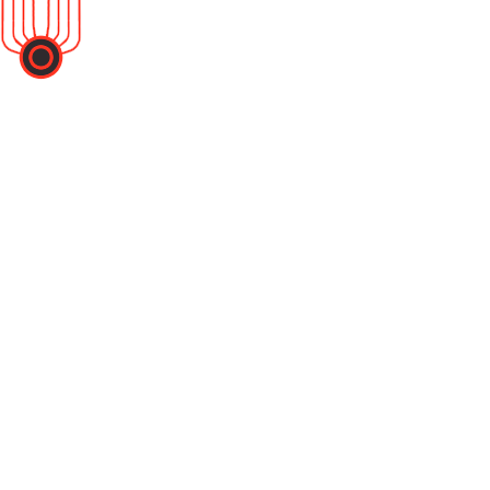
Вся представленная информация на сайте не является
публичной офертой и носит информационный характер.
Политика конфиденциальности
Пользовательское соглашение
Каталог
Котлы
Котельно-вспомогательное оборудование
Запчасти и ремкомплекты оборудования
Автоматизация
Котлы
Котельно-вспомогательное оборудование
Запчасти и ремкомплекты оборудования
Автоматизация
О компании
О компании
Услуги