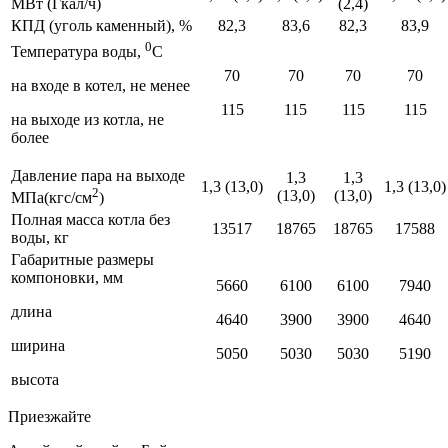
МВт (Гкал/ч)
(2,4)
КПД (уголь каменный), %
82,3
83,6
82,3
83,9
0
Температура воды,
С
70
70
70
70
на входе в котел, не менее
115
115
115
115
на выходе из котла, не
более
Давление пара на выходе
1,3
1,3
1,3 (13,0)
1,3 (13,0)
2
(13,0)
(13,0)
МПа(кгс/см
)
Полная масса котла без
13517
18765
18765
17588
воды, кг
Габаритные размеры
компоновки, мм
5660
6100
6100
7940
длина
4640
3900
3900
4640
ширина
5050
5030
5030
5190
высота
Приезжайте