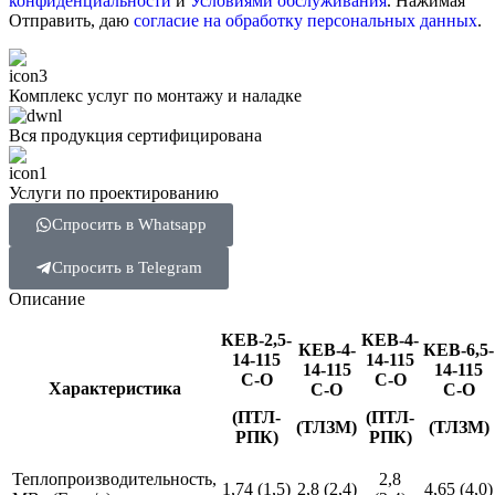
конфиденциальности
и
Условиями обслуживания
. Нажимая
Отправить, даю
согласие на обработку персональных данных
.
Комплекс услуг по монтажу и наладке
Вся продукция сертифицирована
Услуги по проектированию
Спросить в Whatsapp
Спросить в Telegram
Описание
КЕВ-2,5-
КЕВ-4-
КЕВ-4-
КЕВ-6,5-
14-115
14-115
14-115
14-115
С-О
С-О
Характеристика
С-О
С-О
(ПТЛ-
(ПТЛ-
(ТЛЗМ)
(ТЛЗМ)
РПК)
РПК)
Теплопроизводительность,
2,8
1,74 (1,5)
2,8 (2,4)
4,65 (4,0)