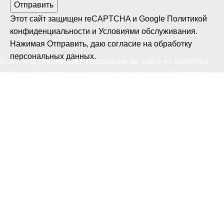
Этот сайт защищен reCAPTCHA и Google
Политикой
конфиденциальности
и
Условиями обслуживания
.
Нажимая Отправить, даю
согласие на обработку
персональных данных
.
Вся представленная информация на сайте не является
публичной офертой и носит информационный характер.
Политика конфиденциальности
Пользовательское соглашение
Каталог
Котлы
Котельно-вспомогательное оборудование
Запчасти и ремкомплекты оборудования
Автоматизация
Котлы
Котельно-вспомогательное оборудование
Запчасти и ремкомплекты оборудования
Автоматизация
О компании