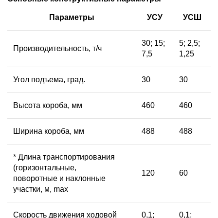
Параметры
УСУ
УСШ
30; 15;
5; 2,5;
Производительность, т/ч
7,5
1,25
Угол подъема, град.
30
30
Высота короба, мм
460
460
Ширина короба, мм
488
488
* Длина транспортирования
(горизонтальные,
120
60
поворотные и наклонные
участки, м, max
Скорость движения ходовой
0,1;
0,1;