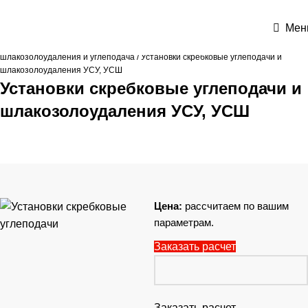
Мен
Главная
Каталог
Котельно-вспомогательное оборудование
Линии
шлакозолоудаления и углеподача
Установки скребковые углеподачи и
шлакозолоудаления УСУ, УСШ
Установки скребковые углеподачи и
шлакозолоудаления УСУ, УСШ
Цена:
рассчитаем по вашим
параметрам.
Заказать расчет
Заказать расчет